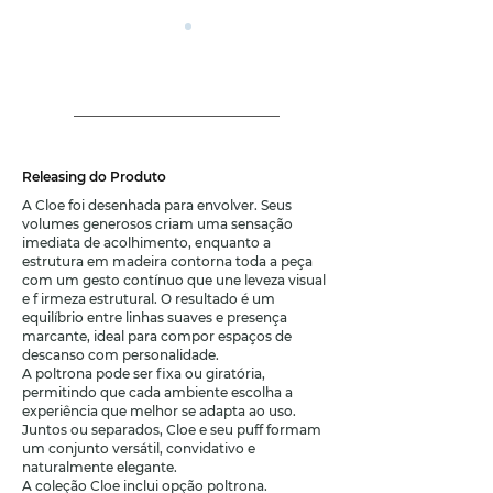
Releasing do Produto
A Cloe foi desenhada para envolver. Seus
volumes generosos criam uma sensação
imediata de acolhimento, enquanto a
estrutura em madeira contorna toda a peça
com um gesto contínuo que une leveza visual
e f irmeza estrutural. O resultado é um
equilíbrio entre linhas suaves e presença
marcante, ideal para compor espaços de
descanso com personalidade.
A poltrona pode ser fixa ou giratória,
permitindo que cada ambiente escolha a
experiência que melhor se adapta ao uso.
Juntos ou separados, Cloe e seu puff formam
um conjunto versátil, convidativo e
naturalmente elegante.
A coleção Cloe inclui opção poltrona.