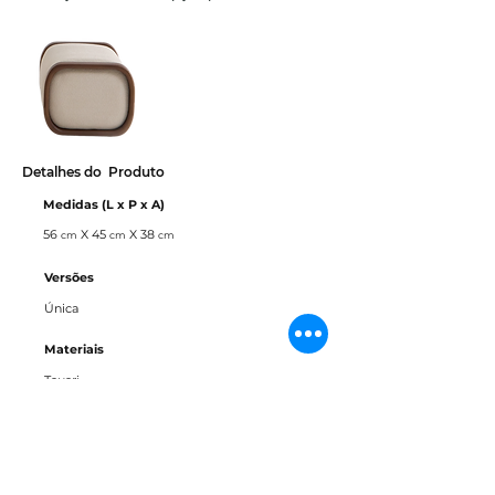
Detalhes do Produto
Medidas (L x P x A)
56
X 45
X 38
c
m
c
m
cm
Versões
Única
Materiais
Tauari
Tecido
Couro
Downloads