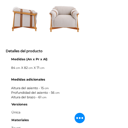
Detalles del producto
Medidas (An x Pr x Al)
84
X 82
X 71
cm
cm
cm
Medidas adicionales
Altura del asiento - 15
cm
Profundidad del asiento - 56
cm
Altura del brazo - 61
cm
Versiones
Única
Materiales